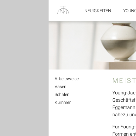
NEUIGKEITEN
YOUNG
Arbeitsweise
MEIS
Vasen
Young-Jae L
Schalen
Geschäftsf
Kummen
Eggemann e
nahezu unve
Für Young-
Formen ent