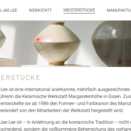
MEISTERSTÜCKE
-JAE LEE
WERKSTATT
MANUFAKT
TERSTÜCKE
ee ist eine international anerkannte, mehrfach ausgezeichnete K
ührerin die Keramische Werkstatt Margaretenhöhe in Essen. Z
ntwickelte sie ab 1986 den Formen- und Farbkanon des Manu
rändert von den Mitarbeitern der Werkstatt hergestellt wird.
Jae Lee ist – in Anlehnung an die koreanische Tradition – nicht
scheidend, sondern die vollkommene Beherrschung des vorhand